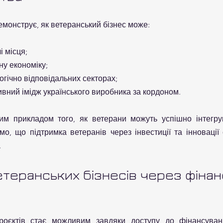
демонструє, як ветеранський бізнес може:
 місця;
ну економіку;
гічно відповідальних секторах;
вний імідж українського виробника за кордоном.
им прикладом того, як ветерани можуть успішно інтегрув
о, що підтримка ветеранів через інвестиції та інновації
.
етеранських бізнесів через фінан
проєктів стає можливим завдяки 
доступу до фінансуванн