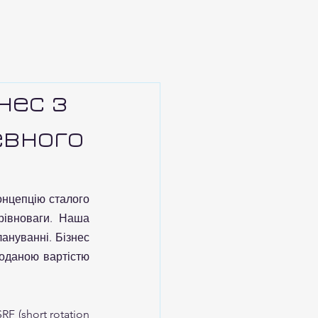
знес з
евного
онцепцію сталого 
рівноваги. Наша 
ануванні. Бізнес 
оданою вартістю 
 (short rotation 