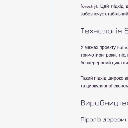
forestry). Цей підхі
забезпечує стабільни
Технологія 
У межах проєкту Fathe
три-чотири роки, піс
безперервний цикл ви
Такий підхід широко в
та циркулярної економ
Виробництво
Піроліз дереви