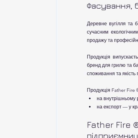
Фасування, 
Деревне вугілля та б
сучасним екологічни
продажу та професійн
Продукція випускаєть
бренд для грилю та ба
споживання та якість 
Продукція Father Fire 
на внутрішньому р
на експорт — у кр
Father Fire
підприємниц