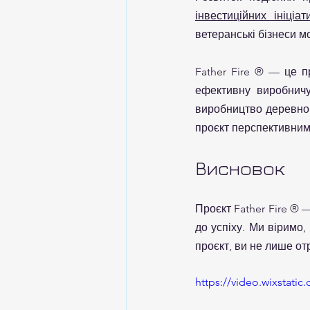
інвестиційних ініціат
ветеранські бізнеси м
Father Fire ® — це п
ефективну виробничу
виробництво деревного
проєкт перспективним
Висновок
Проєкт Father Fire ® —
до успіху. Ми віримо
проєкт, ви не лише от
https://video.wixstat