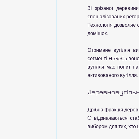
Зі зрізаної деревин
спеціалізованих ретор
Технологія дозволяє 
домішок.
Отримане вугілля ви
сегменті HoReCa воно 
вугілля має попит на
активованого вугілля.
Деревновугільн
Дрібна фракція деревн
® відзначаються стаб
вибором для тих, хто ц