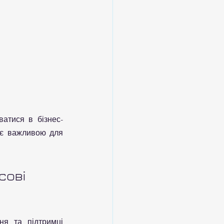
атися в бізнес-
 є важливою для 
сові 
я та підтримці 