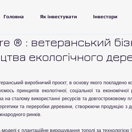
Головна
Як інвестувати
Інвестори
ire ® : ветеранський бі
цтва екологічного дер
теранський виробничий проєкт, в основу якого покладено к
ємось принципів екологічної, соціальної та економічної 
а на сталому використанні ресурсів та довгостроковому пл
ергетики та переробки деревини, створюючи продукцію з д
іжнародного ринків.
моделі є плантаційне вирощування тополі за технологією SRF