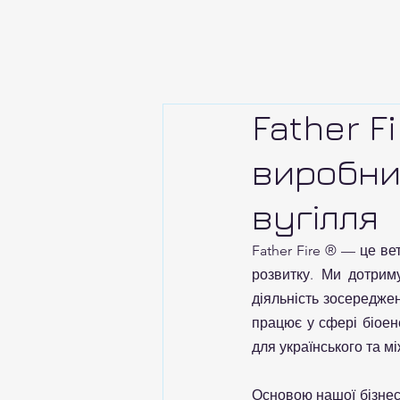
Father F
виробни
вугілля
Father Fire ® — це ве
розвитку. Ми дотриму
діяльність зосереджен
працює у сфері біоен
для українського та м
Основою нашої бізнес-