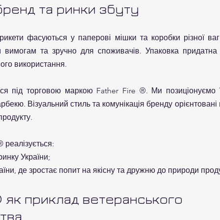
бренд та ринки збуту
рикети фасуються у паперові мішки та коробки різної ваги
м вимогам та зручно для споживачів. Упаковка придатна 
ого використання.
ся під торговою маркою Father Fire ®. Ми позиціонуємо її
рбекю. Візуальний стиль та комунікація бренду орієнтовані 
продукту.
® реалізується:
инку України;
аїни, де зростає попит на якісну та дружню до природи прод
 ® як приклад ветеранського 
тва