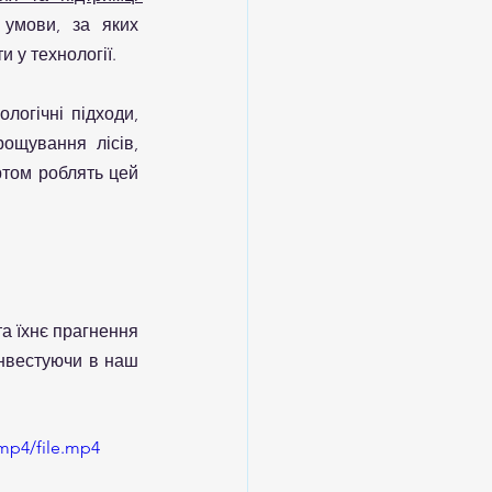
умови, за яких 
 у технології.
огічні підходи, 
ощування лісів, 
ртом роблять цей 
а їхнє прагнення 
нвестуючи в наш 
 
mp4/file.mp4