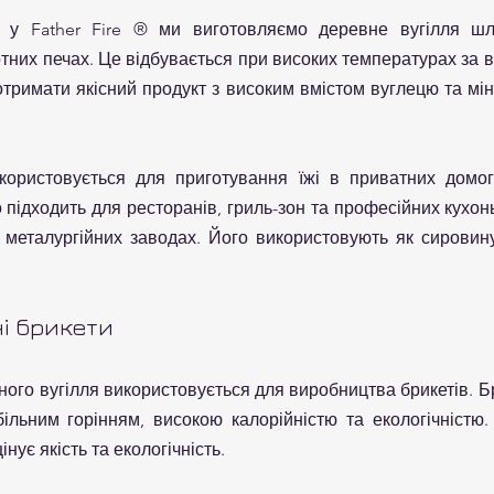
и у Father Fire ® ми виготовляємо деревне вугілля шля
тних печах. Це відбувається при високих температурах за ві
отримати якісний продукт з високим вмістом вуглецю та мін
користовується для приготування їжі в приватних домого
підходить для ресторанів, гриль-зон та професійних кухон
 металургійних заводах. Його використовують як сировин
і брикети
ого вугілля використовується для виробництва брикетів. Бри
ільним горінням, високою калорійністю та екологічністю.
інує якість та екологічність.