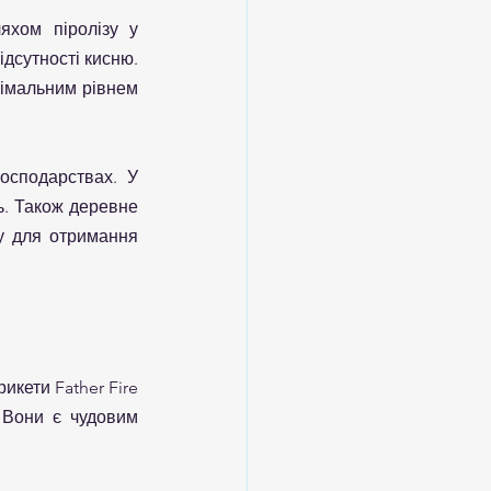
хом піролізу у 
дсутності кисню. 
імальним рівнем 
сподарствах. У 
ь. Також деревне 
у для отримання 
кети Father Fire 
 Вони є чудовим 