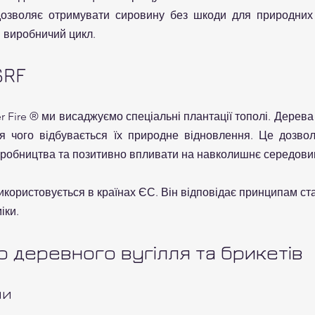
д дозволяє отримувати сировину без шкоди для природних л
й виробничий цикл.
SRF
r Fire ® ми висаджуємо спеціальні плантації тополі. Дерева 
ля чого відбувається їх природне відновлення. Це дозвол
робництва та позитивно впливати на навколишнє середови
икористовується в країнах ЄС. Він відповідає принципам ст
іки.
 деревного вугілля та брикетів
ни