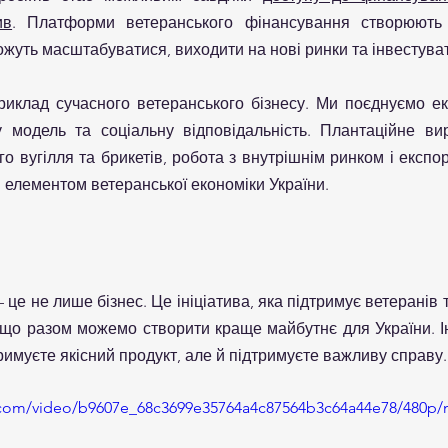
ив
. Платформи ветеранського фінансування створюють 
ожуть масштабуватися, виходити на нові ринки та інвестувати
риклад сучасного ветеранського бізнесу. Ми поєднуємо екол
 модель та соціальну відповідальність. Плантаційне вир
 вугілля та брикетів, робота з внутрішнім ринком і експо
 елементом ветеранської економіки України.
 це не лише бізнес. Це ініціатива, яка підтримує ветеранів т
, що разом можемо створити краще майбутнє для України. І
римуєте якісний продукт, але й підтримуєте важливу справу.
ic.com/video/b9607e_68c3699e35764a4c87564b3c64a44e78/480p/