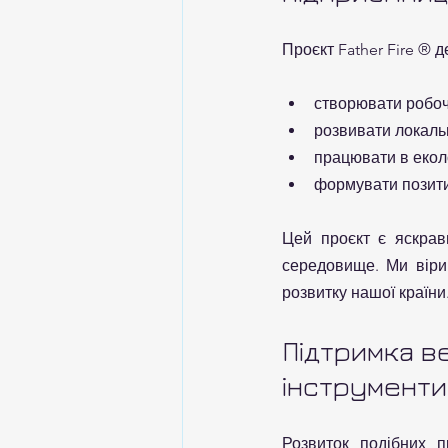
Проєкт Father Fire ® 
створювати робочі
розвивати локаль
працювати в еколо
формувати позити
Цей проєкт є яскрав
середовище. Ми вірим
розвитку нашої країни
Підтримка в
інструменти
Розвиток подібних 