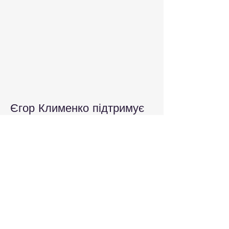
Єгор Клименко підтримує
ветеранський бізнес
Із розвитком власного бізнесу Єгор
Клименко робить свій внесок у розвиток
економіки України, зокрема,
ветеранського бізнесу. Саме він, за
оцінками експертів, стане основою
відновлення національної економіки у