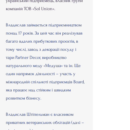
український підприємець, власник групи
компаній ТОВ «Sol Union».
Владислав займається підприємництвом
понад 17 років. За цей час він реалізував
багато вдалих прибуткових проєктів, в
тому числі, завод з декорації посуду і
тари Partner Decor, виробництво
натурального меду «Медуша» та ін. Ще
один напрямок діяльності – участь у
міжнародній спільноті підприємців Board,
яка працює над стійким і швидким
розвитком бізнесу.
Владислав Штіпельман є власником
приватних ветеранських облігацій (далі –