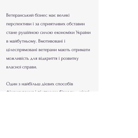
Ветеранський бізнес має великі
перспективи і за сприятливих обставин
стане рушійною силою економіки України
в майбутньому. Вмотивовані і
цілеспрямовані ветерани мають отримати
можливість для відкриття і розвитку
власної справи.
Один з найбільш дієвих способів
фінансування і підтримки бізнесу – цінні
папери. Кошти отримані від покупки
облігацій йдуть напряму на фінансування
бізнесу. Владислав Штіпельман є одним з
власників цінних паперів.