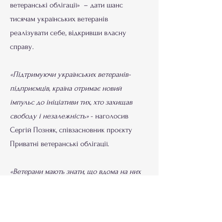
ветеранські облігації» – дати шанс
тисячам українських ветеранів
реалізувати себе, відкривши власну
справу.
​«Підтримуючи українських ветеранів-
підприємців, країна отримає новий
імпульс до ініціативи тих, хто захищав
свободу і незалежність»
- наголосив
Сергій Позняк, співзасновник проєкту
Приватні ветеранські облігації.
«Ветерани мають знати, що вдома на них
чекають і підтримують. Українські
захисники і захисниці – взірець! Вони
прагнуть будувати нову Україну. І саме