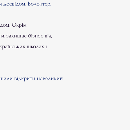
м досвідом. Волонтер.
ідом. Окрім
и, захищає бізнес від
українських школах і
ирішили відкрити невеликий