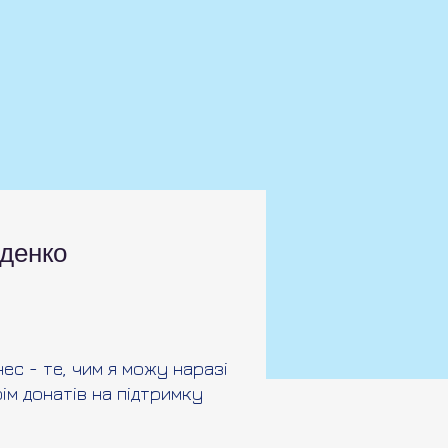
денко
ес - те, чим я можу наразі
ім донатів на підтримку