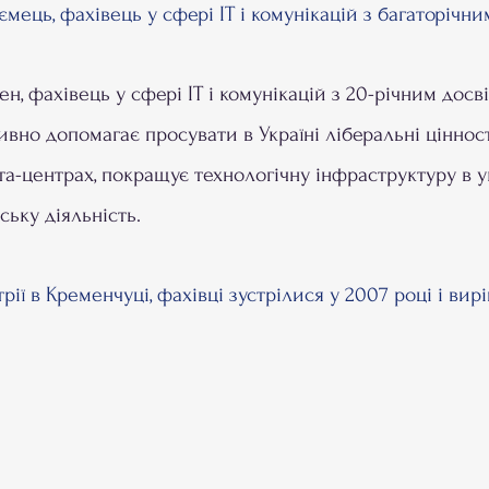
мець, фахівець у сфері IT і комунікацій з багаторічни
, фахівець у сфері IT і комунікацій з 20-річним досв
но допомагає просувати в Україні ліберальні цінност
ата-центрах, покращує технологічну інфраструктуру в 
ьку діяльність.
трії в Кременчуці, фахівці зустрілися у 2007 році і в