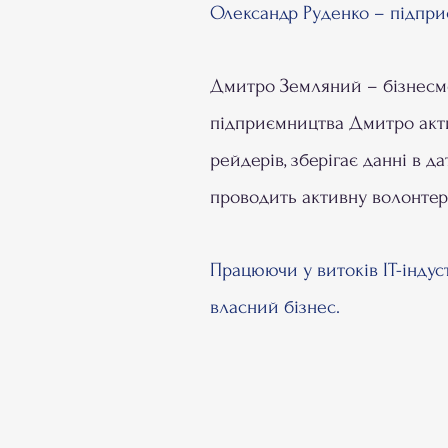
​Олександр Руденко – підприє
Дмитро Земляний – бізнесмен
підприємництва Дмитро актив
рейдерів, зберігає данні в д
проводить активну волонтерс
Працюючи у витоків IT-індус
власний бізнес.