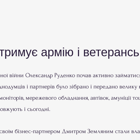
дтримує армію і ветерансь
ної війни Олександр Руденко почав активно займати
днодумців і партнерів було зібрано і передано велику
, моніторів, мережевого обладнання, автівок, амуніції т
овжують і сьогодні.
 своїм бізнес-партнером Дмитром Земляним стали вл