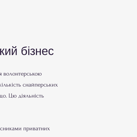
кий бізнес
ся волонтерською
 кількість снайперських
ощо. Цю діяльність
асниками приватних